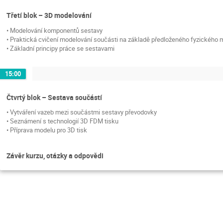
Třetí blok – 3D modelování
• Modelování komponentů sestavy
• Praktická cvičení modelování součásti na základě předloženého fyzického 
• Základní principy práce se sestavami
15:00
Čtvrtý blok – Sestava součástí
• Vytváření vazeb mezi součástmi sestavy převodovky
• Seznámení s technologií 3D FDM tisku
• Příprava modelu pro 3D tisk
Závěr kurzu, otázky a odpovědi