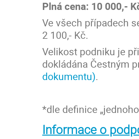
Plná cena: 10 000,- K
Ve všech případech se
2 100,- Kč.
Velikost podniku je př
dokládána Čestným p
dokumentu)
.
*dle definice „jednoh
Informace o podp