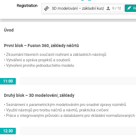
Registration
3D modelování – základní kurz
0 / 12
R
Úvod
První blok – Fusion 360, základy náčrtů
• Zkoumání hlavních součástí rozhraní a základních nástrojů
• Vytváření a správa projektů a souborů
• Vytvoření prvního jednoduchého modelu
11:00
Druhý blok – 3D modelování, základy
• Seznámení s parametrickým modelováním pro snadné úpravy rozměrů
• Využití nástrojů pro tvorbu náčrtů a návrhů, praktická cvičení
• Práce s integrovanými průvodci a databázemi pro vkládání normalizovanýc
12:30