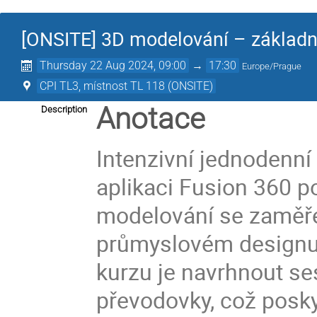
[ONSITE] 3D modelování – základn
Thursday 22 Aug 2024, 09:00
→
17:30
Europe/Prague
CPI TL3, místnost TL 118 (ONSITE)
Anotace
Description
Intenzivní jednodenní
aplikaci Fusion 360 p
modelování se zaměřen
průmyslovém designu p
kurzu je navrhnout s
převodovky, což posky