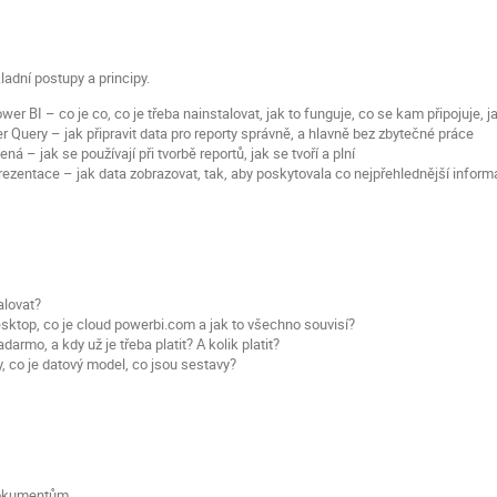
ladní postupy a principy.
wer BI – co je co, co je třeba nainstalovat, jak to funguje, co se kam připojuje, ja
r Query – jak připravit data pro reporty správně, a hlavně bez zbytečné práce
ená – jak se používají při tvorbě reportů, jak se tvoří a plní
ezentace – jak data zobrazovat, tak, aby poskytovala co nejpřehlednější informac
alovat?
sktop, co je cloud powerbi.com a jak to všechno souvisí?
darmo, a kdy už je třeba platit? A kolik platit?
, co je datový model, co jsou sestavy?
okumentům,