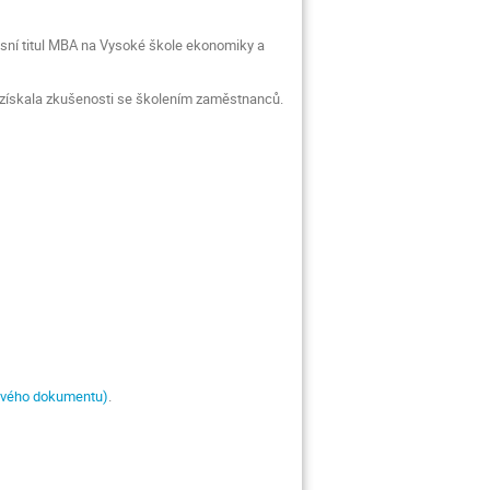
esní titul MBA na Vysoké škole ekonomiky a
é získala zkušenosti se školením zaměstnanců.
rového dokumentu)
.