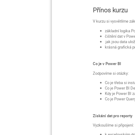
Přínos kurzu
V kurzu si vysvětlíme zák
základní logika Po
čištění dat v Powe
jak jsou data ulož
krásná grafická pr
Co je v Power BI
Zodpovíme si otázky:
Co je třeba si inst
Co je Power BI De
Kdy je Power BI za
Co je Power Query
Získání dat pro reporty
Vyzkoušíme si připojení:
k excelovským d