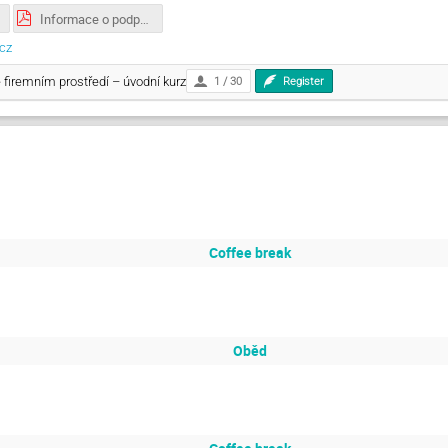
Informace o podpoře a storno podmínky_.pdf
.cz
e firemním prostředí – úvodní kurz
1 / 30
Register
Coffee break
Oběd