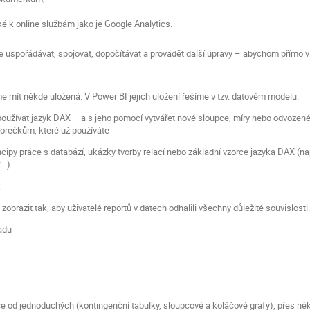
ké k online službám jako je Google Analytics.
uspořádávat, spojovat, dopočítávat a provádět další úpravy – abychom přímo v r
 mít někde uložená. V Power BI jejich uložení řešíme v tzv. datovém modelu.
oužívat jazyk DAX – a s jeho pomocí vytvářet nové sloupce, míry nebo odvozené 
orečkům, které už používáte
ncipy práce s databází, ukázky tvorby relací nebo základní vzorce jazyka DAX 
…).
t
zobrazit tak, aby uživatelé reportů v datech odhalili všechny důležité souvislosti
adu
ce od jednoduchých (kontingenční tabulky, sloupcové a koláčové grafy), přes ně