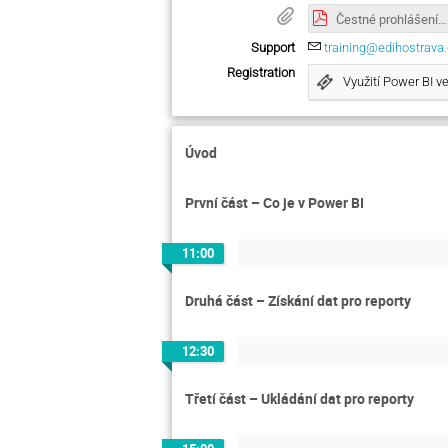
Čestné prohlášení podniku.pdf
Support
training@edihostrava
Registration
Využití Power BI v
Úvod
První část – Co je v Power BI
11:00
Druhá část – Získání dat pro reporty
12:30
Třetí část – Ukládání dat pro reporty