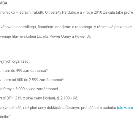
 MBA
omicko – správní fakultu Univerzity Pardubice a v roce 2010 získala také prof
věnovala controllingu, finančním analýzám a reportingu. V rámci své praxe tak
věnuje hlavně školení Excelu, Power Query a Power BI.
řejných organizací
z firem do 499 zaměstnanců*
 z firem od 500 do 2 999 zaměstnanců*
o firmy s 3 000 a více zaměstnanci
adí DPH 21% z plné ceny školení, tj. 2 100,- Kč.
poskytnutí nižší než plné ceny dokládána Čestným prohlášením podniku
(dle vzo
odniku“