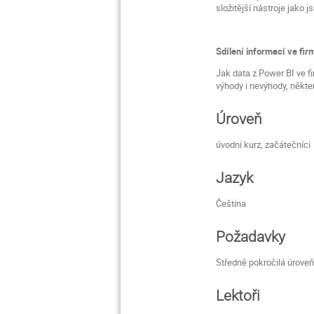
složitější nástroje jako 
Sdílení informací ve fir
Jak data z Power BI ve f
výhody i nevýhody, někter
Úroveň
úvodní kurz, začátečníci
Jazyk
Čeština
Požadavky
Středně pokročilá úroveň
Lektoři