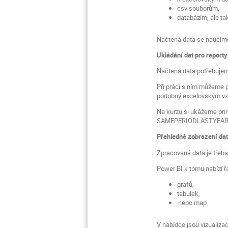
csv souborům,
databázím, ale ta
Načtená data se naučíme 
Ukládání dat pro reporty
Načtená data potřebujeme
Při práci s ním můžeme p
podobný excelovským vz
Na kurzu si ukážeme pri
SAMEPERIODLASTYEAR
Přehledné zobrazení da
Zpracovaná data je třeba 
Power BI k tomu nabízí ř
grafů,
tabulek,
nebo map.
V nabídce jsou vizualiza