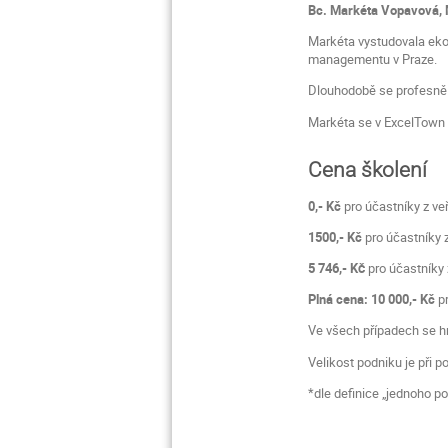
Bc. Markéta Vopavová,
Markéta vystudovala ekon
managementu v Praze.
Dlouhodobě se profesně 
Markéta se v ExcelTown 
Cena školení
0,- Kč
pro účastníky z ve
1500,- Kč
pro účastníky 
5 746,-
Kč
pro účastníky
Plná cena: 10 000,- Kč
pr
Ve všech případech se hr
Velikost podniku je při 
*dle definice „jednoho p