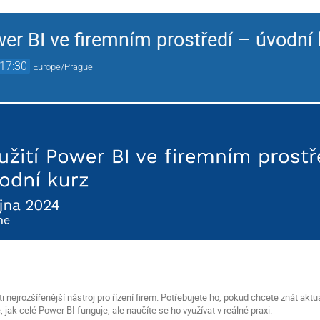
er BI ve firemním prostředí – úvodní 
17:30
Europe/Prague
 nejrozšířenější nástroj pro řízení firem. Potřebujete ho, pokud chcete znát aktu
, jak celé Power BI funguje, ale naučíte se ho využívat v reálné praxi.