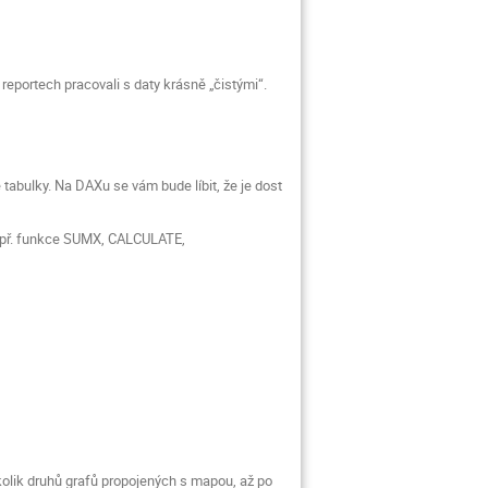
eportech pracovali s daty krásně „čistými“.
tabulky. Na DAXu se vám bude líbit, že je dost
(např. funkce SUMX, CALCULATE,
.
kolik druhů grafů propojených s mapou, až po