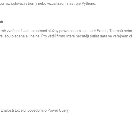
jsou rozhodovací stromy nebo vizualizační nástroje Pythonu.
mě
irmě zveřejnit? Jde to pomocí služby powerbi.com, ale také Excelu, Teamsů neb
é jsou placené a jiné ne. Pro větší firmy, které nechtějí sdílet data ve veřejném c
 znalosti Excelu, povědomí o Power Query.