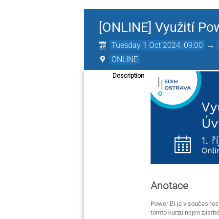
[ONLINE] Využití Pow
Tuesday 1 Oct 2024, 09:00
→
ONLINE
Description
Anotace
Power BI je v současnosti
tomto kurzu nejen zjistíte