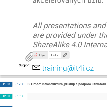
All presentations and
are provided under t
ShareAlike 4.0 Interna
Flyer
Links
Support
training@it4i.cz
D. Hrbáč: Infrastruktura, přístup a podpora uživatelů
11:00
→
12:30
12:30
→
13:30