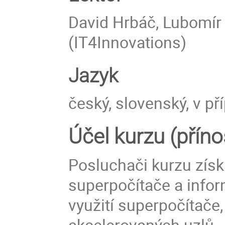
David Hrbáč, Lubomír 
(IT4Innovations)
Jazyk
český, slovenský, v př
Účel kurzu (přín
Posluchači kurzu získa
superpočítače a info
využití superpočítače,
akcelerovaných uzlů.