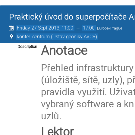
Praktický úvod do superpočítače A
Friday 27 Sept 2013, 11:00
→
17:00
Europe/Prague
konfer. centrum (Ústav geoniky AVČR)
Anotace
Description
Přehled infrastruktur
(úložiště, sítě, uzly),
pravidla využití. Uživa
vybraný software a kn
uzlů.
Lektor