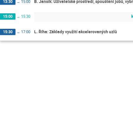
B. Jansík: Uživatelské prostředí, spouštění jobů, vy
13:30
→
15:00
15:00
→
15:30
L. Říha: Základy využití akcelerovaných uzlů
15:30
→
17:00