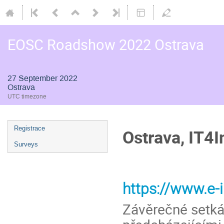
EOSC Roadshow 2022 Ostrava
27 September 2022
Ostrava
UTC timezone
Event
Registrace
Ostrava, IT4
menu
Surveys
https://www.e-
Závěrečné setká