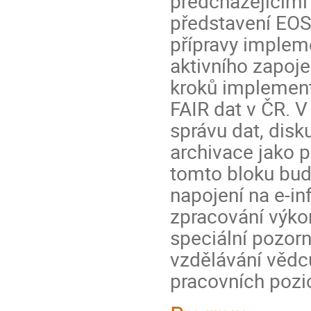
předcházejícími 
představení EOSC
přípravy impleme
aktivního zapoj
kroků implement
FAIR dat v ČR. V
správu dat, disku
archivace jako p
tomto bloku bud
napojení na e-in
zpracování výko
speciální pozor
vzdělávání vědců
pracovních pozi