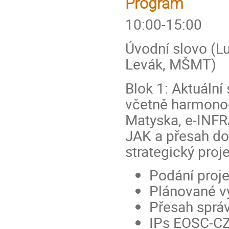
Program
10:00-15:00
Úvodní slovo (L
Levák, MŠMT)
Blok 1: Aktuáln
včetně harmono
Matyska, e-INFR
JAK a přesah do
strategický proje
Podání proj
Plánované v
Přesah sprá
IPs EOSC-CZ 