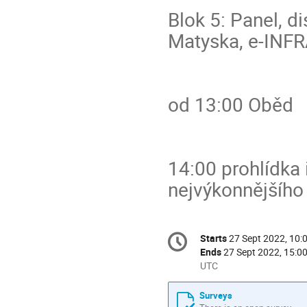
Blok 5: Panel, d
Matyska, e-INFR
od 13:00 Oběd
14:00 prohlídka 
nejvýkonnějšího
Conference
Starts
27 Sept 2022, 10:
Date/Time
information
Ends
27 Sept 2022, 15:0
All
UTC
times
are
Surveys
in