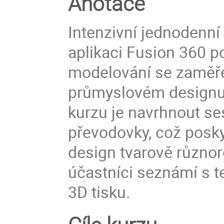
Anotace
Intenzivní jednodenní
aplikaci Fusion 360 p
modelování se zaměřen
průmyslovém designu p
kurzu je navrhnout s
převodovky, což posky
design tvarově různor
účastníci seznámí s t
3D tisku.