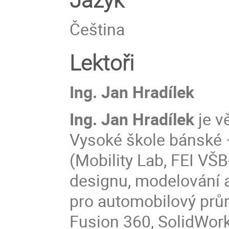
Jazyk
Čeština
Lektoři
Ing. Jan Hradílek
Ing. Jan Hradílek
je v
Vysoké škole bánské 
(Mobility Lab, FEI VŠ
designu, modelování
pro automobilový prů
Fusion 360, SolidWor