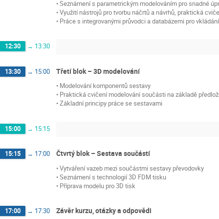
• Seznámení s parametrickým modelováním pro snadné úp
• Využití nástrojů pro tvorbu náčrtů a návrhů, praktická cvič
• Práce s integrovanými průvodci a databázemi pro vkládá
12:30
→
13:30
Třetí blok – 3D modelování
13:30
→
15:00
• Modelování komponentů sestavy
• Praktická cvičení modelování součásti na základě předl
• Základní principy práce se sestavami
15:00
→
15:15
Čtvrtý blok – Sestava součástí
15:15
→
17:00
• Vytváření vazeb mezi součástmi sestavy převodovky
• Seznámení s technologií 3D FDM tisku
• Příprava modelu pro 3D tisk
Závěr kurzu, otázky a odpovědi
17:00
→
17:30