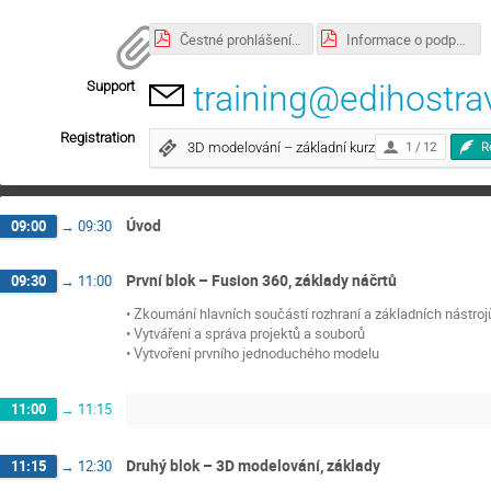
Čestné prohlášení podniku.pdf
Informace o podpoře a storno podmínky.pdf
Support
training@edihostra
Registration
3D modelování – základní kurz
1 / 12
R
Úvod
09:00
→
09:30
První blok – Fusion 360, základy náčrtů
09:30
→
11:00
• Zkoumání hlavních součástí rozhraní a základních nástroj
• Vytváření a správa projektů a souborů
• Vytvoření prvního jednoduchého modelu
11:00
→
11:15
Druhý blok – 3D modelování, základy
11:15
→
12:30