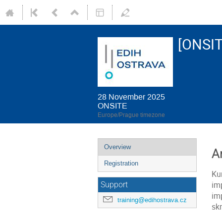
[ONSIT
28 November 2025
ONSITE
Europe/Prague timezone
Event
Overview
A
menu
Registration
Ku
im
Support
im
training@edihostrava.cz
sk