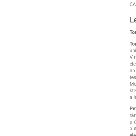
CA
L
To
To
uni
V 
el
na
te
Mo
kt
a 
Pe
rá
pr
au
el