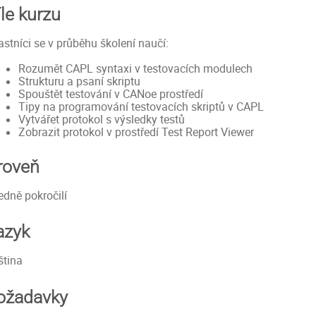
íle kurzu
astníci se v průběhu školení naučí:
Rozumět CAPL syntaxi v testovacích modulech
Strukturu a psaní skriptu
Spouštět testování v CANoe prostředí
Tipy na programování testovacích skriptů v CAPL
Vytvářet protokol s výsledky testů
Zobrazit protokol v prostředí Test Report Viewer
roveň
edně pokročilí
azyk
ština
ožadavky