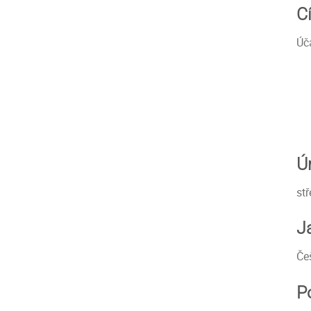
C
Úč
Ú
stř
J
Če
P