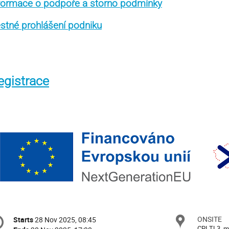
formace o podpoře a storno podmínky
stné prohlášení podniku
egistrace
onference
ONSITE
Locat
Starts
28 Nov 2025, 08:45
Date/Time
formation
CPI TL3, m