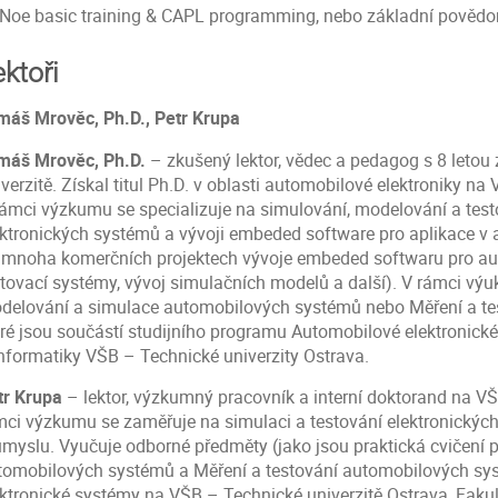
Noe basic training & CAPL programming, nebo základní povědomí
ektoři
máš Mrověc, Ph.D., Petr Krupa
máš Mrověc, Ph.D.
– zkušený lektor, vědec a pedagog s 8 letou
verzitě. Získal titul Ph.D. v oblasti automobilové elektroniky na
rámci výzkumu se specializuje na simulování, modelování a tes
ektronických systémů a vývoji embeded software pro aplikace v
 mnoha komerčních projektech vývoje embeded softwaru pro au
stovací systémy, vývoj simulačních modelů a další). V rámci výu
delování a simulace automobilových systémů nebo Měření a te
eré jsou součástí studijního programu Automobilové elektronické
informatiky VŠB – Technické univerzity Ostrava.
tr Krupa
– lektor, výzkumný pracovník a interní doktorand na VŠ
mci výzkumu se zaměřuje na simulaci a testování elektronický
ůmyslu. Vyučuje odborné předměty (jako jsou praktická cvičen
tomobilových systémů a Měření a testování automobilových s
ektronické systémy na VŠB – Technické univerzitě Ostrava, Fakult