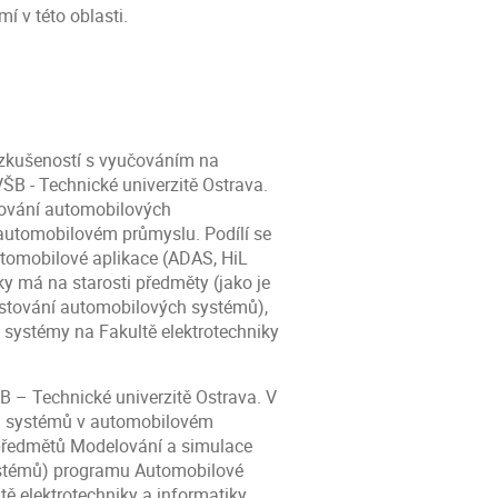
 v této oblasti.
 zkušeností s vyučováním na
 VŠB - Technické univerzitě Ostrava.
tování automobilových
 automobilovém průmyslu. Podílí se
tomobilové aplikace (ADAS, HiL
ky má na starosti předměty (jako je
stování automobilových systémů),
 systémy na Fakultě elektrotechniky
B – Technické univerzitě Ostrava. V
ch systémů v automobilovém
í předmětů Modelování a simulace
ystémů) programu Automobilové
ě elektrotechniky a informatiky.