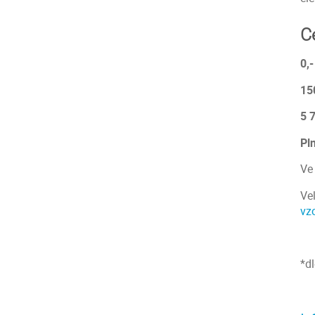
C
0,-
15
5 
Pl
Ve
Ve
vz
*d