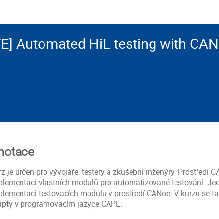
E] Automated HiL testing with CA
notace
rz je určen pro vývojáře, testery a zkušební inženýry. Prostředí
plementaci vlastních modulů pro automatizované testování. Jed
plementaci testovacích modulů v prostředí CANoe. V kurzu se také
ripty v programovacím jazyce CAPL.