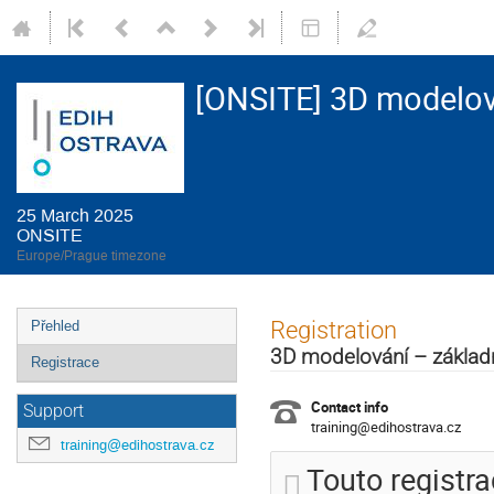
[ONSITE] 3D modelov
25 March 2025
ONSITE
Europe/Prague timezone
Event
Registration
Přehled
menu
3D modelování – základn
Registrace
Contact info
Support
training@edihostrava.cz
training@edihostrava.cz
Touto registr