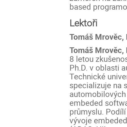
based programov
Lektoři
Tomáš Mrověc, P
Tomáš Mrověc, 
8 letou zkušenos
Ph.D. v oblasti 
Technické unive
specializuje na 
automobilových 
embeded softwa
průmyslu. Podíl
vývoje embeded 