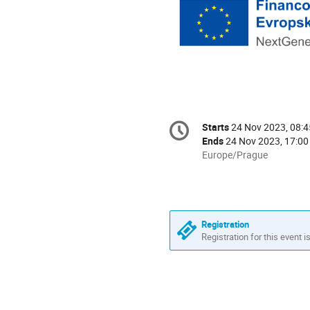
Conference
Starts
24 Nov 2023, 08:4
Date/Time
information
Ends
24 Nov 2023, 17:00
All
Europe/Prague
times
are
in
Europe/Prague
Registration
Registration for this event i