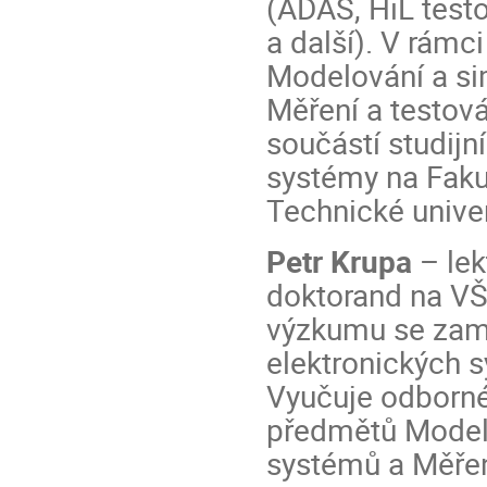
(ADAS, HiL test
a další). V rámc
Modelování a s
Měření a testov
součástí studij
systémy na Fakul
Technické univer
Petr Krupa
– lek
doktorand na VŠ
výzkumu se zamě
elektronických 
Vyučuje odborné
předmětů Model
systémů a Měřen