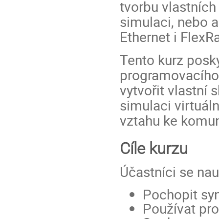
tvorbu vlastních
simulaci, nebo a
Ethernet i FlexRa
Tento kurz posk
programovacího
vytvořit vlastní
simulaci virtuál
vztahu ke komun
Cíle kurzu
Účastníci se nau
Pochopit sy
Používat pr