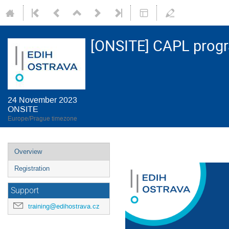
[ONSITE] CAPL prog
24 November 2023
ONSITE
Europe/Prague timezone
Event
Overview
menu
Registration
Support
training@edihostrava.cz