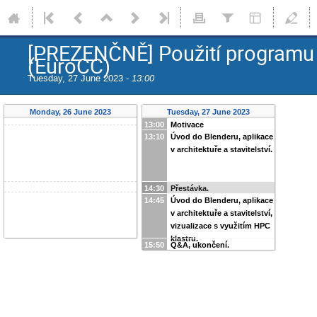
[PREZENČNĚ] Použití programu Bl
(EuroCC)
Tuesday, 27 June 2023 -
13:00
Monday, 26 June 2023
Tuesday, 27 June 2023
13:00
Motivace
13:10
Úvod do Blenderu, aplikace
v architektuře a stavitelství.
14:30
Přestávka.
14:45
Úvod do Blenderu, aplikace
v architektuře a stavitelství,
vizualizace s využitím HPC
klastru.
15:50
Q&A, ukončení.