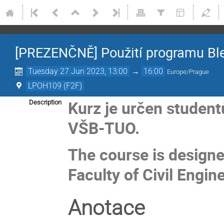
[PREZENČNĚ] Použití programu Blend
Tuesday 27 Jun 2023, 13:00
→
16:00
Europe/Prague
LPOH109 (F2F)
Kurz je určen studen
Description
VŠB-TUO.
The course is designe
Faculty of Civil Engi
Anotace