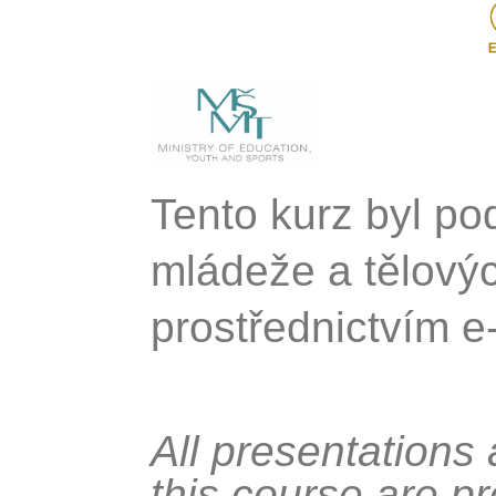
Tento kurz byl po
mládeže a tělový
prostřednictvím 
All presentations
this course are p