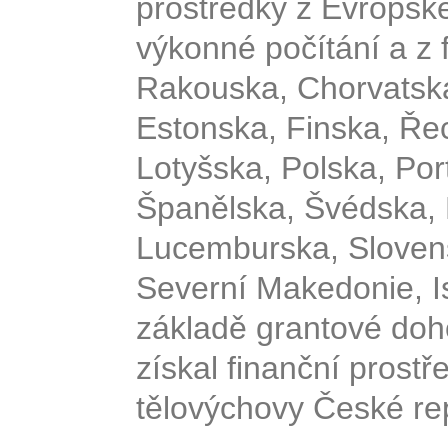
prostředky z Evropsk
výkonné počítání a z
Rakouska, Chorvatska
Estonska, Finska, Řeck
Lotyšska, Polska, Po
Španělska, Švédska, 
Lucemburska, Slovens
Severní Makedonie, I
základě grantové doh
získal finanční prostř
tělovýchovy České rep