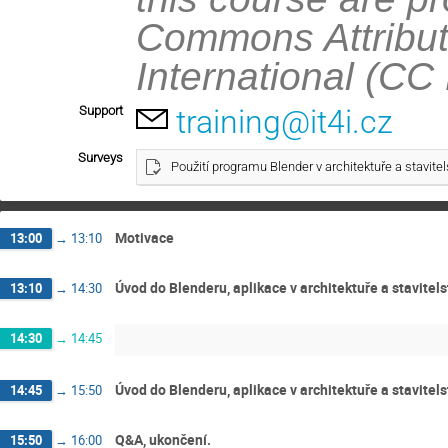
Commons Attribut
International (CC
Support
training@it4i.cz
Surveys
Použití programu Blender v architektuře a stavitel
Motivace
13:00
→
13:10
Úvod do Blenderu, aplikace v architektuře a stavitels
13:10
→
14:30
14:30
→
14:45
Úvod do Blenderu, aplikace v architektuře a stavitels
14:45
→
15:50
Q&A, ukončení.
15:50
→
16:00