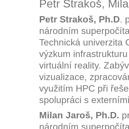
Petr Strakoš, Mil
Petr Strakoš, Ph.D
. 
národním superpočíta
Technická univerzita 
výzkum infrastrukturu
virtuální reality. Zab
vizualizace, zpracová
využitím HPC při řeše
spolupráci s externími
Milan Jaroš, Ph.D.
pr
národním superpočíta