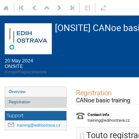
[ONSITE] CANoe basic
20 May 2024
ONSITE
Europe/Prague timezone
Event
Registration
Overview
menu
CANoe basic training
Registration
Contact info
Support
training@edihostrava.cz
training@edihostrava.cz
Touto registr