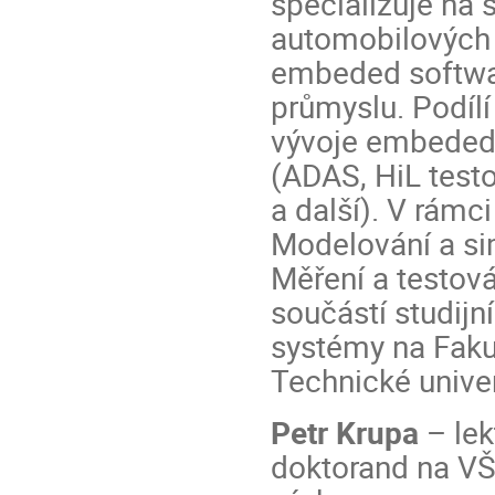
specializuje na 
automobilových 
embeded softwa
průmyslu. Podíl
vývoje embeded 
(ADAS, HiL test
a další). V rámc
Modelování a s
Měření a testov
součástí studij
systémy na Fakul
Technické univer
Petr Krupa
– lek
doktorand na VŠ