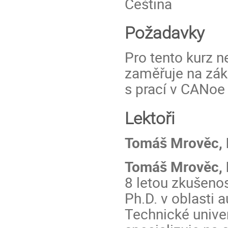
Čeština
Požadavky
Pro tento kurz n
zaměřuje na zák
s prací v CANoe 
Lektoři
Tomáš Mrověc, P
Tomáš Mrověc, 
8 letou zkušenos
Ph.D. v oblasti 
Technické unive