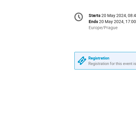
Conference
Starts
20 May 2024, 08:
Date/Time
information
Ends
20 May 2024, 17:00
All
Europe/Prague
times
are
in
Europe/Prague
Registration
Registration for this event i