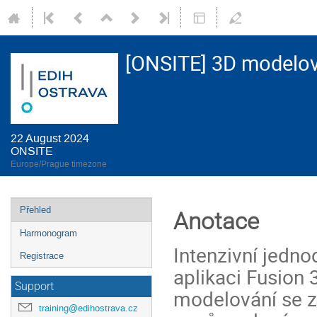
[ONSITE] 3D modelov
22 August 2024
ONSITE
Europe/Prague timezone
Event
Přehled
Anotace
menu
Harmonogram
Intenzivní jedno
Registrace
aplikaci Fusion
Support
modelování se za
training@edihostrava.cz