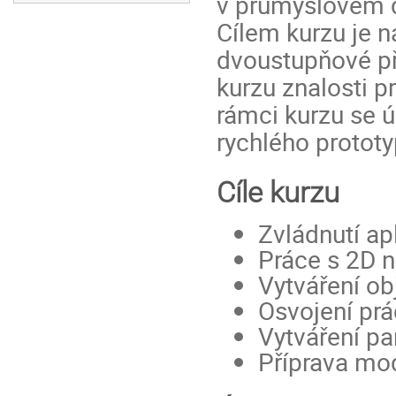
v průmyslovém de
Cílem kurzu je 
dvoustupňové př
kurzu znalosti p
rámci kurzu se 
rychlého prototy
Cíle kurzu
Zvládnutí ap
Práce s 2D n
Vytváření o
Osvojení pr
Vytváření p
Příprava mod