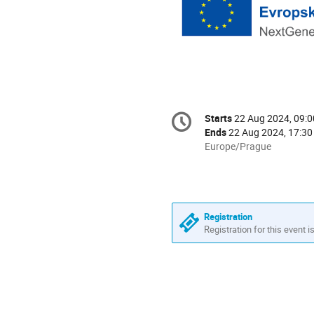
Conference
Starts
22 Aug 2024, 09:0
Date/Time
information
Ends
22 Aug 2024, 17:30
All
Europe/Prague
times
are
in
Europe/Prague
Registration
Registration for this event i