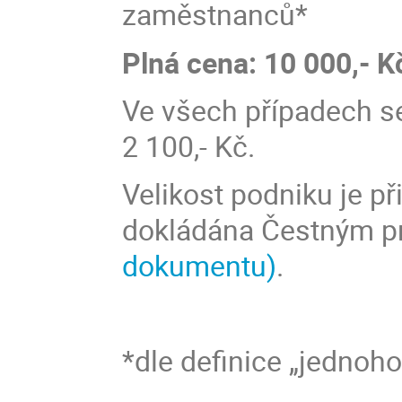
zaměstnanců*
Plná cena: 10 000,- K
Ve všech případech se
2 100,- Kč.
Velikost podniku je př
dokládána Čestným p
dokumentu)
.
*dle definice „jednoh