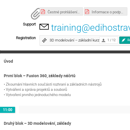
Čestné prohlášení podniku.pdf
Informace o podpoře a storno podmínky.pdf
Support
training@edihostra
Registration
3D modelování – základní kurz
1 / 12
R
Úvod
První blok – Fusion 360, základy náčrtů
• Zkoumání hlavních součástí rozhraní a základních nástrojů
• Vytváření a správa projektů a souborů
• Vytvoření prvního jednoduchého modelu
11:00
Druhý blok – 3D modelování, základy