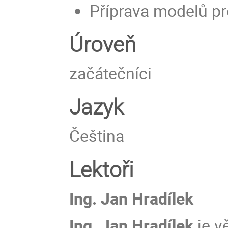
Příprava modelů pr
Úroveň
začátečníci
Jazyk
Čeština
Lektoři
Ing. Jan Hradílek
Ing. Jan Hradílek
je v