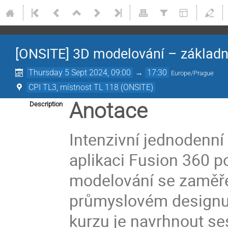
[ONSITE] 3D modelování – základn
Thursday 5 Sept 2024, 09:00
→
17:30
Europe/Prague
CPI TL3, místnost TL 118 (ONSITE)
Anotace
Description
Intenzivní jednodenní
aplikaci Fusion 360 p
modelování se zaměřen
průmyslovém designu p
kurzu je navrhnout s