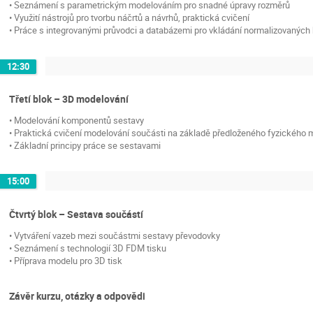
• Seznámení s parametrickým modelováním pro snadné úpravy rozměrů
• Využití nástrojů pro tvorbu náčrtů a návrhů, praktická cvičení
• Práce s integrovanými průvodci a databázemi pro vkládání normalizovanýc
12:30
Třetí blok – 3D modelování
• Modelování komponentů sestavy
• Praktická cvičení modelování součásti na základě předloženého fyzického 
• Základní principy práce se sestavami
15:00
Čtvrtý blok – Sestava součástí
• Vytváření vazeb mezi součástmi sestavy převodovky
• Seznámení s technologií 3D FDM tisku
• Příprava modelu pro 3D tisk
Závěr kurzu, otázky a odpovědi