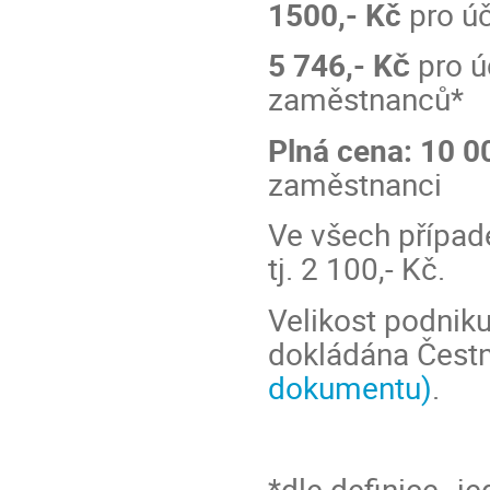
1500,- Kč
pro úč
5 746,-
Kč
pro ú
zaměstnanců*
Plná cena: 10 0
zaměstnanci
Ve všech případ
tj. 2 100,- Kč.
Velikost podniku
dokládána Čest
dokumentu)
.
*dle definice „j