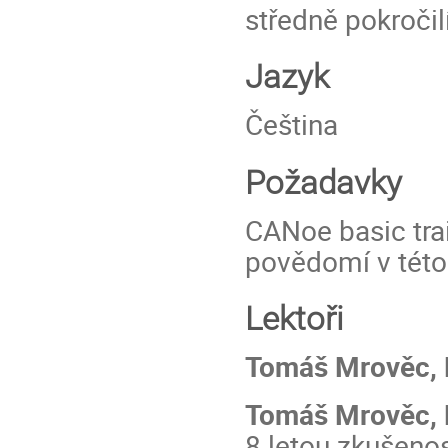
středně pokročil
Jazyk
Čeština
Požadavky
CANoe basic tra
povědomí v této 
Lektoři
Tomáš Mrověc, P
Tomáš Mrověc, 
8 letou zkušenos