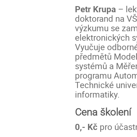
Petr Krupa
– lek
doktorand na VŠ
výzkumu se zamě
elektronických 
Vyučuje odborné
předmětů Model
systémů a Měřen
programu Automo
Technické univer
informatiky.
Cena školení
0,- Kč
pro účastn