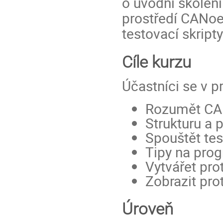
o úvodní školen
prostředí CANoe.
testovací skrip
Cíle kurzu
Účastníci se v p
Rozumět CAP
Strukturu a p
Spouštět tes
Tipy na prog
Vytvářet pro
Zobrazit pro
Úroveň