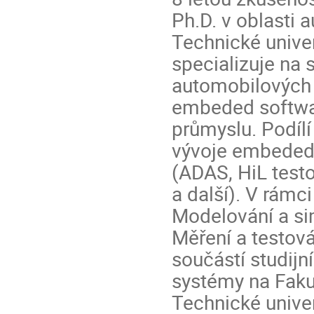
Ph.D. v oblasti 
Technické unive
specializuje na 
automobilových 
embeded softwa
průmyslu. Podíl
vývoje embeded 
(ADAS, HiL test
a další). V rámc
Modelování a s
Měření a testov
součástí studij
systémy na Fakul
Technické univer