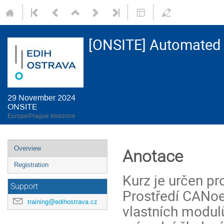
[ONSITE] Automated 
29 November 2024
ONSITE
Europe/Prague timezone
Event
Overview
Anotace
menu
Registration
Kurz je určen pr
Support
Prostředí CANoe
training@edihostrava.cz
vlastních modul