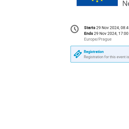
Conference
Starts
29 Nov 2024, 08:4
Date/Time
information
Ends
29 Nov 2024, 17:00
All
Europe/Prague
times
are
Registration
in
Registration for this event i
Europe/Prague