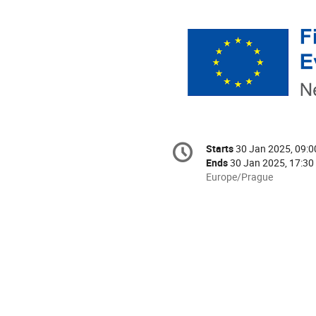
Conference
Starts
30 Jan 2025, 09:0
Date/Time
information
Ends
30 Jan 2025, 17:30
All
Europe/Prague
times
are
in
Europe/Prague