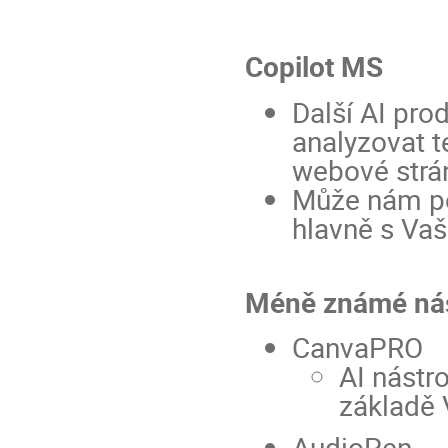
Copilot MS
Další AI pro
analyzovat t
webové strá
Může nám pom
hlavně s Vaš
Méně známé nás
CanvaPRO
AI nástro
základě 
AudioPen