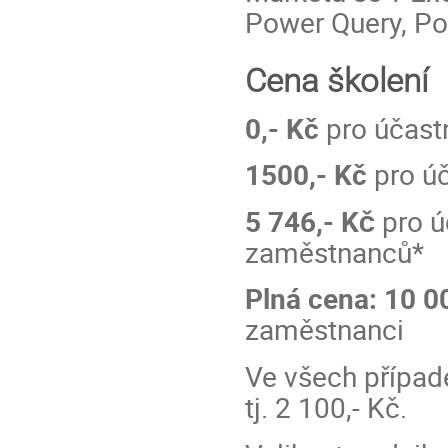
Power Query, Pow
Cena školení
0,- Kč
pro účastn
1500,- Kč
pro úč
5 746,-
Kč
pro ú
zaměstnanců*
Plná cena: 10 0
zaměstnanci
Ve všech případ
tj. 2 100,- Kč.