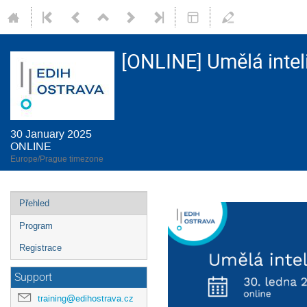
[ONLINE] Umělá intel
30 January 2025
ONLINE
Europe/Prague timezone
Event
Přehled
menu
Program
Registrace
Support
training@edihostrava.cz