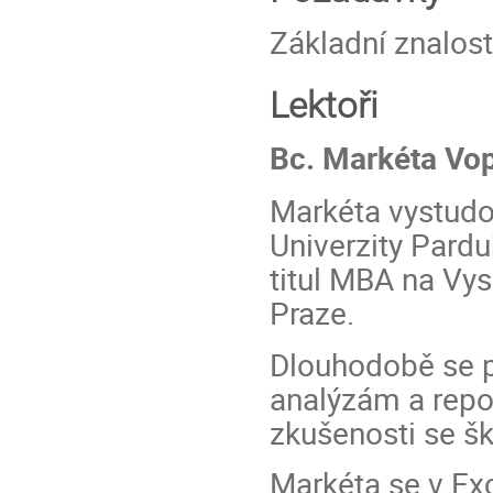
Základní znalost
Lektoři
Bc. Markéta Vo
Markéta vystudo
Univerzity Pardu
titul MBA na V
Praze.
Dlouhodobě se p
analýzám a repor
zkušenosti se 
Markéta se v Ex