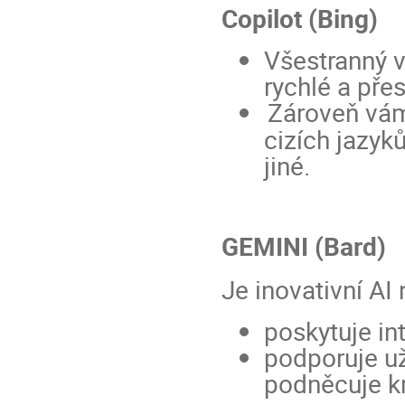
Copilot (Bing)
Všestranný v
rychlé a pře
Zároveň vám
cizích jazyk
jiné.
GEMINI (Bard)
Je inovativní AI 
poskytuje in
podporuje už
podněcuje kr