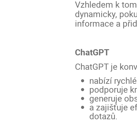
Vzhledem k tomu
dynamicky, pokus
informace a přid
ChatGPT
ChatGPT je konv
nabízí rychl
podporuje kr
generuje ob
a zajišťuje e
dotazů.