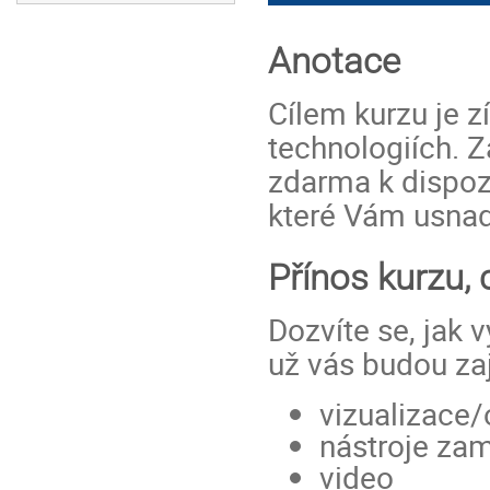
Anotace
Cílem kurzu je z
technologiích. Z
zdarma k dispozi
které Vám usnad
Přínos kurzu, 
Dozvíte se, jak v
už vás budou za
vizualizace/
nástroje za
video