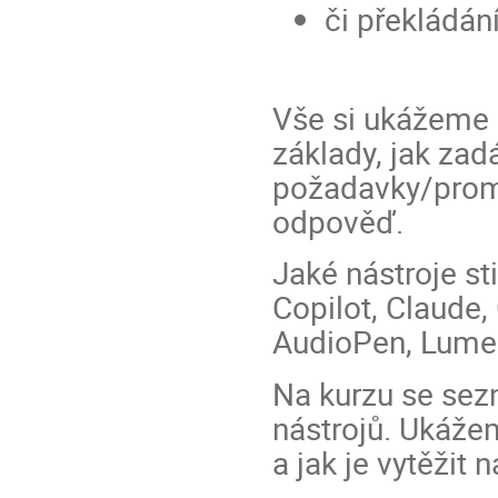
či překládání
Vše si ukážeme n
základy, jak za
požadavky/promp
odpověď.
Jaké nástroje s
Copilot, Claude,
AudioPen, Lume
Na kurzu se sez
nástrojů. Ukážeme
a jak je vytěžit 