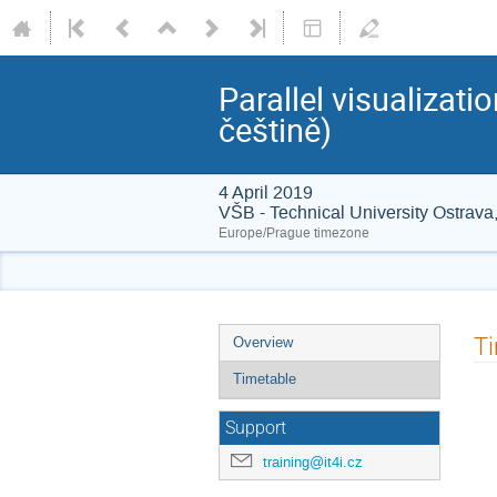
Parallel visualizatio
češtině)
4 April 2019
VŠB - Technical University Ostrava,
Europe/Prague timezone
Event
T
Overview
menu
Timetable
Support
training@it4i.cz