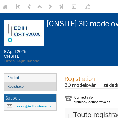
[ONSITE] 3D modelov
8 April 2025
ONSITE
Europe/Prague timezone
Event
Registration
Přehled
menu
3D modelování – základn
Registrace
Contact info
Support
training@edihostrava.cz
training@edihostrava.cz
Touto registr