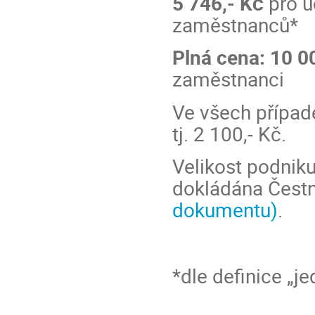
5 746,-
Kč
pro ú
zaměstnanců*
Plná cena: 10 0
zaměstnanci
Ve všech případ
tj. 2 100,- Kč.
Velikost podniku
dokládána Čest
dokumentu)
.
*dle definice „j