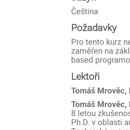
Čeština
Požadavky
Pro tento kurz n
zaměřen na zák
based programov
Lektoři
Tomáš Mrověc, P
Tomáš Mrověc, 
8 letou zkušenos
Ph.D. v oblasti 