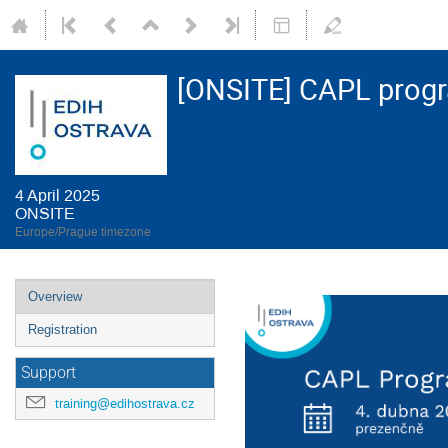
[ONSITE] CAPL prog
4 April 2025
ONSITE
Europe/Prague timezone
Event
Overview
menu
Registration
Support
training@edihostrava.cz