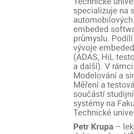
Technické unive
specializuje na 
automobilových 
embeded softwa
průmyslu. Podíl
vývoje embeded 
(ADAS, HiL test
a další). V rámc
Modelování a s
Měření a testov
součástí studij
systémy na Fakul
Technické univer
Petr Krupa
– lek