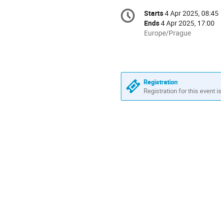
Conference
Starts
4 Apr 2025, 08:45
Date/Time
information
Ends
4 Apr 2025, 17:00
All
Europe/Prague
times
are
in
Europe/Prague
Registration
Registration for this event i