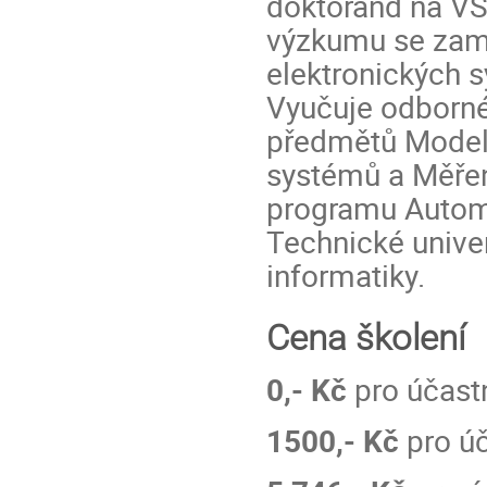
doktorand na VŠ
výzkumu se zamě
elektronických 
Vyučuje odborné
předmětů Model
systémů a Měřen
programu Automo
Technické univer
informatiky.
Cena školení
0,- Kč
pro účastn
1500,- Kč
pro úč