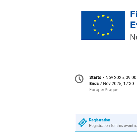
Conference
Starts
7 Nov 2025, 09:00
Date/Time
information
Ends
7 Nov 2025, 17:30
All
Europe/Prague
times
are
in
Europe/Prague
Registration
Registration for this event i