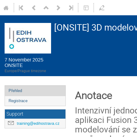
[ONSITE] 3D modelov
7 November 2025
ONSITE
Europe/Prague timezone
Event
Přehled
Anotace
menu
Registrace
Intenzivní jedno
Support
aplikaci Fusion
training@edihostrava.cz
modelování se za