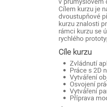
v průmyslovém de
Cílem kurzu je 
dvoustupňové př
kurzu znalosti p
rámci kurzu se 
rychlého prototy
Cíle kurzu
Zvládnutí ap
Práce s 2D n
Vytváření o
Osvojení pr
Vytváření p
Příprava mod