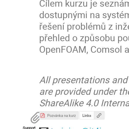
Cílem kurzu je sezná
dostupnými na systém
řešení problémů z inž
přehled o způsobu pou
OpenFOAM, Comsol a 
All presentations and
are provided under t
ShareAlike 4.0 Interna
Pozvánka na kurz
Links
Support