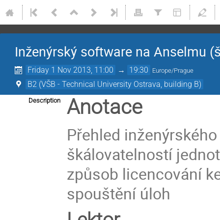
Inženýrský software na Anselmu (šk
Friday 1 Nov 2013, 11:00
→
19:30
Europe/Prague
B2 (VŠB - Technical University Ostrava, building B)
Anotace
Description
Přehled inženýrského
škálovatelností jedno
způsob licencování 
spouštění úloh
Lektor