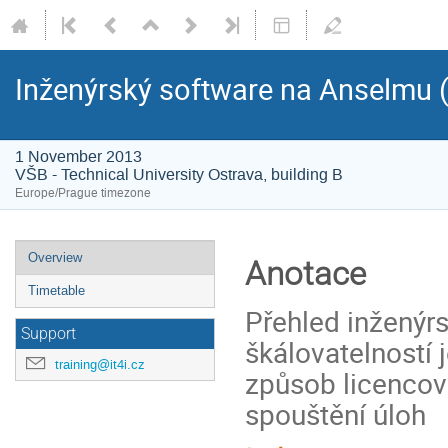
Inženýrský software na Anselmu (
1 November 2013
VŠB - Technical University Ostrava, building B
Europe/Prague timezone
Event
Overview
Anotace
menu
Timetable
Přehled inženýr
Support
škálovatelností 
training@it4i.cz
způsob licenco
spouštění úloh