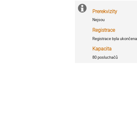
Extra
Praktické
Prerekvizity
informace
information
Nejsou
Registrace
Registrace byla ukončen
Kapacita
80 posluchačů