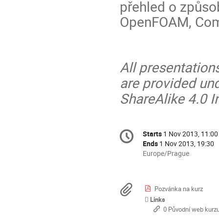
přehled o způsob
OpenFOAM, Coms
All presentation
are provided un
ShareAlike 4.0 I
Conference
Starts
1 Nov 2013, 11:00
Date/Time
information
Ends
1 Nov 2013, 19:30
All
Europe/Prague
times
are
in
Materials
Pozvánka na kurz
Europe/Prague
Links
0 Původní web kurz