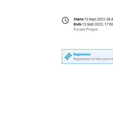
Conference
Starts
15 Sept 2023, 08:
Date/Time
information
Ends
15 Sept 2023, 17:0
All
Europe/Prague
times
are
in
Europe/Prague
Registration
Registration for this event i