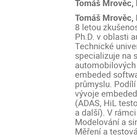
Tomáš Mrověc, P
Tomáš Mrověc, 
8 letou zkušenos
Ph.D. v oblasti 
Technické unive
specializuje na 
automobilových 
embeded softwa
průmyslu. Podíl
vývoje embeded 
(ADAS, HiL test
a další). V rámc
Modelování a s
Měření a testov