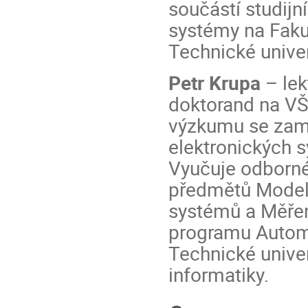
součástí studij
systémy na Fakul
Technické univer
Petr Krupa
– lek
doktorand na VŠ
výzkumu se zamě
elektronických 
Vyučuje odborné
předmětů Model
systémů a Měřen
programu Automo
Technické univer
informatiky.