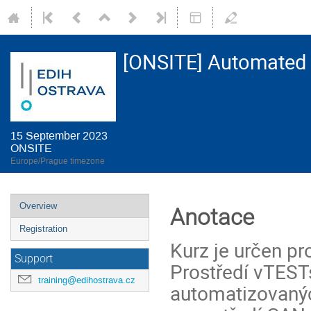
[ONSITE] Automated H
15 September 2023
ONSITE
Europe/Prague timezone
Event
Overview
Anotace
menu
Registration
Kurz je určen pro
Support
Prostředí vTEST
training@edihostrava.cz
automatizovanýc