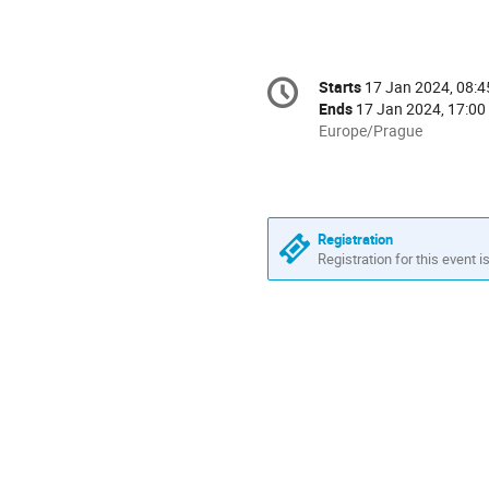
Conference
Starts
17 Jan 2024, 08:4
Date/Time
information
Ends
17 Jan 2024, 17:00
All
Europe/Prague
times
are
in
Europe/Prague
Registration
Registration for this event i