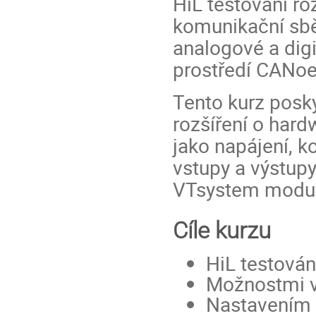
HiL testování ro
komunikační sběr
analogové a digi
prostředí CANoe
Tento kurz pos
rozšíření o har
jako napájení, k
vstupy a výstu
VTsystem modul
Cíle kurzu
HiL testová
Možnostmi v
Nastavením