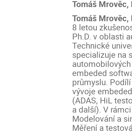
Tomáš Mrověc, P
Tomáš Mrověc, 
8 letou zkušenos
Ph.D. v oblasti 
Technické unive
specializuje na 
automobilových 
embeded softwa
průmyslu. Podíl
vývoje embeded 
(ADAS, HiL test
a další). V rámc
Modelování a s
Měření a testov