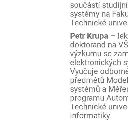
součástí studij
systémy na Fakul
Technické univer
Petr Krupa
– lek
doktorand na VŠ
výzkumu se zamě
elektronických 
Vyučuje odborné
předmětů Model
systémů a Měřen
programu Automo
Technické univer
informatiky.