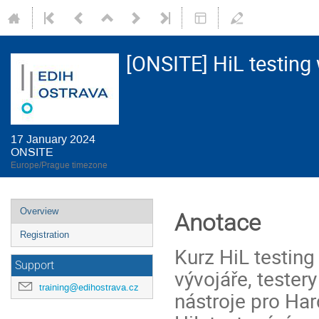
[ONSITE] HiL testing
17 January 2024
ONSITE
Europe/Prague timezone
Event
Overview
Anotace
menu
Registration
Kurz HiL testin
Support
vývojáře, tester
training@edihostrava.cz
nástroje pro Har