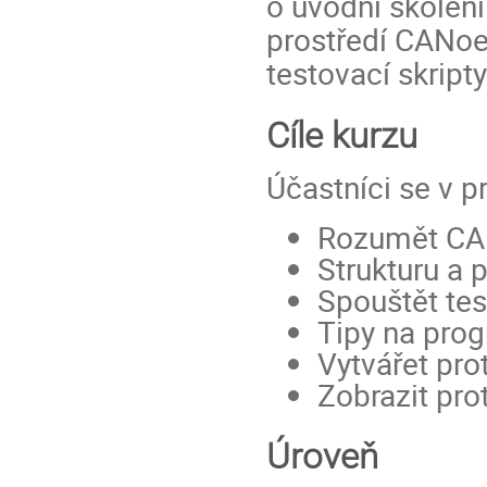
o úvodní školen
prostředí CANoe.
testovací skrip
Cíle kurzu
Účastníci se v p
Rozumět CAP
Strukturu a p
Spouštět tes
Tipy na prog
Vytvářet pro
Zobrazit pro
Úroveň