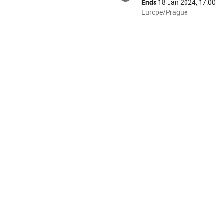
Ends
18 Jan 2024, 17:00
All
Europe/Prague
times
are
in
Europe/Prague