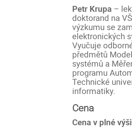
Petr Krupa
– lek
doktorand na VŠ
výzkumu se zamě
elektronických 
Vyučuje odborné
předmětů Model
systémů a Měřen
programu Automo
Technické univer
informatiky.
Cena
Cena v plné výš