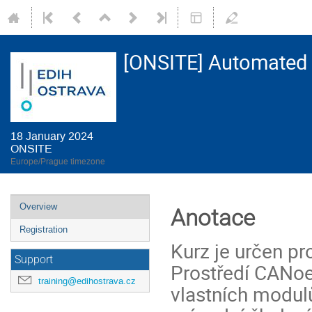
[ONSITE] Automated 
18 January 2024
ONSITE
Europe/Prague timezone
Event
Overview
Anotace
menu
Registration
Kurz je určen pr
Support
Prostředí CANoe
training@edihostrava.cz
vlastních modul