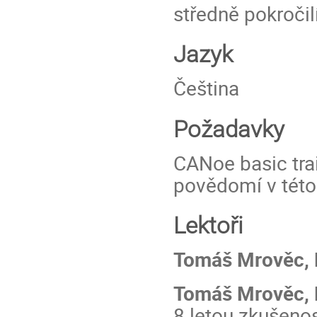
středně pokročil
Jazyk
Čeština
Požadavky
CANoe basic tra
povědomí v této 
Lektoři
Tomáš Mrověc, P
Tomáš Mrověc, 
8 letou zkušenos