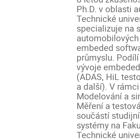
Ph.D. v oblasti 
Technické unive
specializuje na 
automobilových 
embeded softwa
průmyslu. Podíl
vývoje embeded 
(ADAS, HiL test
a další). V rámc
Modelování a s
Měření a testov
součástí studij
systémy na Fakul
Technické univer