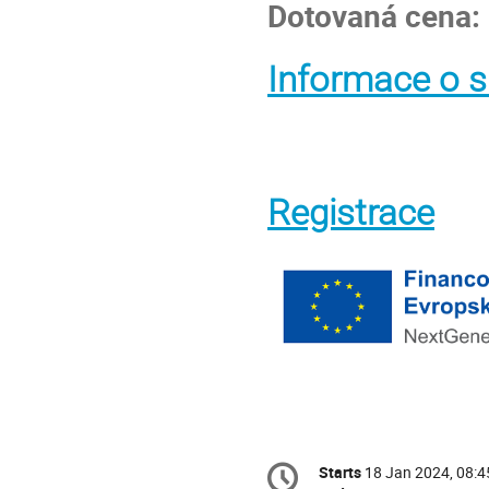
Dotovaná cena:
Informace o s
Registrace
Conference
Starts
18 Jan 2024, 08:4
Date/Time
information