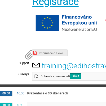
Registrace
Informace o slevě a storno podmínky.pdf
Support
training@edihostra
Surveys
Dotazník spokojenosti
Fill out
Prezentace o 3D skenerech
09:00
→
10:00
10:00
→
10:15