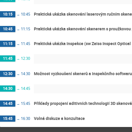
Praktická ukázka skenování laserovým ručním sken
10:15
→
10:45
Praktická ukázka skenování skenerem s proužkovou 
10:45
→
11:15
Praktická ukázka inspekce (sw Zeiss Inspect Optical
11:15
→
11:45
11:45
→
12:30
Možnost vyzkoušení skenerů a inspekčního softwaru
12:30
→
14:30
14:30
→
14:45
Příklady propojení aditivních technologií 3D skenová
14:45
→
15:45
Volná diskuze a konzultace
15:45
→
16:30